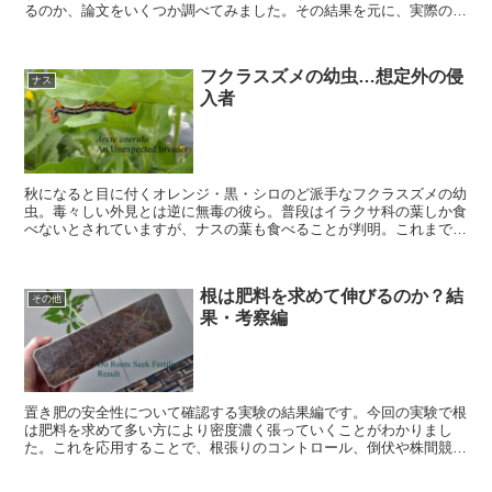
るのか、論文をいくつか調べてみました。その結果を元に、実際の植
え付けに反映して試したいと思います。今回はその準備編です。
フクラスズメの幼虫…想定外の侵
ナス
入者
秋になると目に付くオレンジ・黒・シロのど派手なフクラスズメの幼
虫。毒々しい外見とは逆に無毒の彼ら。普段はイラクサ科の葉しか食
べないとされていますが、ナスの葉も食べることが判明。これまで衛
生害虫枠だった彼らですが、ホントの害虫だったのです。
根は肥料を求めて伸びるのか？結
その他
果・考察編
置き肥の安全性について確認する実験の結果編です。今回の実験で根
は肥料を求めて多い方により密度濃く張っていくことがわかりまし
た。これを応用することで、根張りのコントロール、倒伏や株間競合
の抑止、さらには株や果実の充実が図れる可能性が示唆されます。