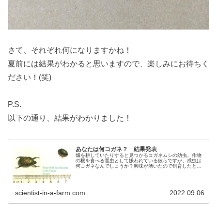
さて、それぞれ何になりますかね！
夏前には結果がわかると思いますので、楽しみにお待ちく
ださい！(笑)
P.S.
以下の通り、結果がわかりました！
あなたは何コガネ？ 結果発表
畑を耕していたりすると見つかるコガネムシの幼虫。作物
の根を食べる害虫として嫌われている彼らですが、成虫は
何コガネなんでしょうか？興味が湧いたので飼育したとこ
ろ、今年羽化したのはヒメコガネとシロテンハナムグリで
した。
scientist-in-a-farm.com
2022.09.06