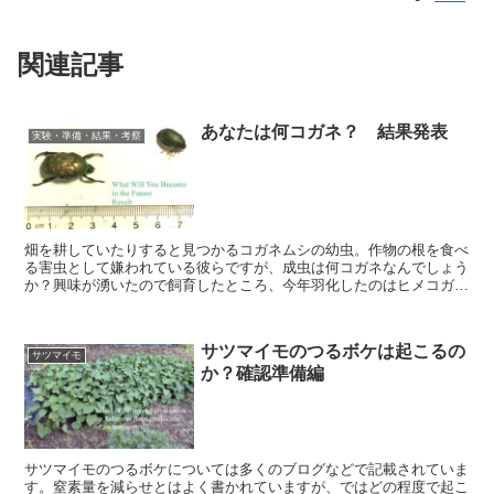
関連記事
あなたは何コガネ？ 結果発表
実験・準備・結果・考察
畑を耕していたりすると見つかるコガネムシの幼虫。作物の根を食べ
る害虫として嫌われている彼らですが、成虫は何コガネなんでしょう
か？興味が湧いたので飼育したところ、今年羽化したのはヒメコガネ
とシロテンハナムグリでした。
サツマイモのつるボケは起こるの
サツマイモ
か？確認準備編
サツマイモのつるボケについては多くのブログなどで記載されていま
す。窒素量を減らせとはよく書かれていますが、ではどの程度で起こ