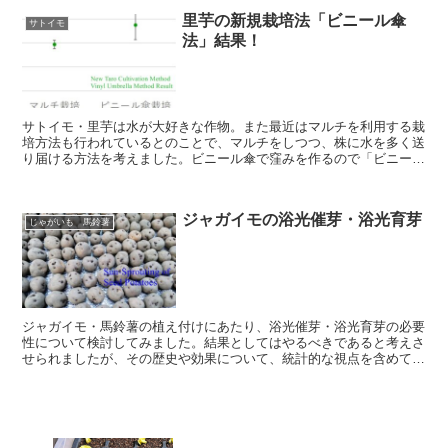
里芋の新規栽培法「ビニール傘
サトイモ
法」結果！
サトイモ・里芋は水が大好きな作物。また最近はマルチを利用する栽
培方法も行われているとのことで、マルチをしつつ、株に水を多く送
り届ける方法を考えました。ビニール傘で窪みを作るので「ビニール
傘法」。今回その結果が出ましたので考察してみました。
ジャガイモの浴光催芽・浴光育芽
じゃがいも 馬鈴薯
ジャガイモ・馬鈴薯の植え付けにあたり、浴光催芽・浴光育芽の必要
性について検討してみました。結果としてはやるべきであると考えさ
せられましたが、その歴史や効果について、統計的な視点を含めて書
いてみました。