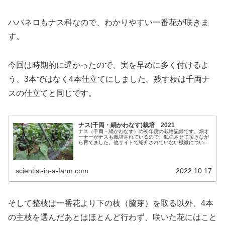
ハバネロもナス科なので、わかりやすい一番花が咲きま
す。
今回は時期的に遅かったので、実を早めに多く付けるよ
う、3本ではなく4本仕立てにしました。残す枝は千両ナ
スの仕立てと同じです。
ナス(千両・絹かわなす)栽培 2021
ナス（千両・絹かわなす）の初年度の栽培記録です。畑オ
ーナーがナスも栽培されているので、勉強させて頂きなが
ら育てました。他サイトで紹介されていない機微について
も(笑)。お陰様で初栽培でしたが100本/株をはるかに超え
る収穫ができました。
scientist-in-a-farm.com
2022.10.17
そして整枝は一番花より下の枝（脇芽）を取る以外、4本
の主枝を選んだあとはほとんど行わず、咲いた花にはこと