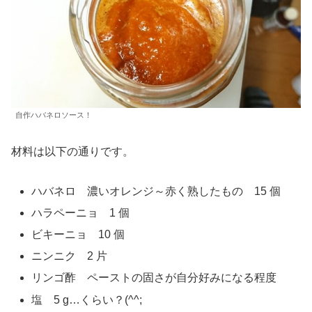
自作ハバネロソース！
材料は以下の通りです。
ハバネロ 濃いオレンジ～赤く熟したもの 15 個
ハラペーニョ 1 個
ビキーニョ 10 個
ニンニク 2 片
リンゴ酢 ペーストの固さが自分好みになる程度
塩 5 g…くらい？(^^;