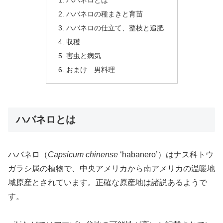
ハバネロとは
ハバネロの種まきと育苗
ハバネロの仕立て、整枝と追肥
収穫
害虫と病気
おまけ 男料理
ハバネロとは
ハバネロ（
Capsicum chinense
‘habanero’）はナス科トウ
ガラシ属の植物で、中央アメリカから南アメリカの温暖地
域原産とされています。正確な原産地は諸説あるようで
す。