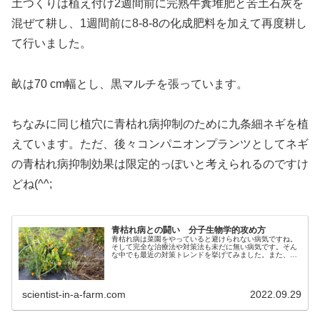
土つくりは植え付け2週間前に完熟牛糞堆肥と苦土石灰を
混ぜて耕し、1週間前に8-8-8の化成肥料を加えて再度耕し
て行いました。
畝は70 cm幅とし、黒マルチを張っています。
ちなみに同じ植穴に青枯れ病抑制のために九条細ネギを植
えています。ただ、後々コンパニオンプランツとしてネギ
の青枯れ病抑制効果は限定的っぽいと考えられるのですけ
どね(^^;
青枯れ病との闘い 分子生物学的攻め方
青枯れ病は菜園をやっていると避けられない病気ですね。
そして完全な治療法や対策法も未だに無い病気です。そん
な中でも最近の対策トレンドを挙げてみました。また、そ
れらを元に新しい対策案を考えてみたので、皆さんと一緒
に考えていけたらと思っています。
scientist-in-a-farm.com
2022.09.29