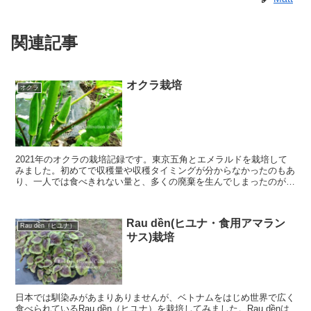
関連記事
オクラ栽培
オクラ
2021年のオクラの栽培記録です。東京五角とエメラルドを栽培して
みました。初めてで収穫量や収穫タイミングが分からなかったのもあ
り、一人では食べきれない量と、多くの廃棄を生んでしまったのが残
念(^^; 種まきから撤収までを日を追って書いています。
Rau dền(ヒユナ・食用アマラン
Rau dền（ヒユナ）
サス)栽培
日本では馴染みがあまりありませんが、ベトナムをはじめ世界で広く
食べられているRau dền（ヒユナ）を栽培してみました。Rau dềnは