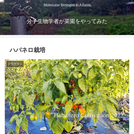
Molecular Biologist In A Farm
分子生物学者が菜園をやってみた
ハバネロ栽培
トウガラシ