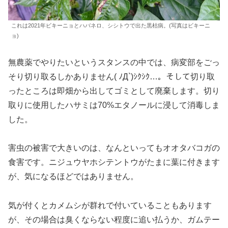
これは2021年ビキーニョとハバネロ、シシトウで出た黒枯病。(写真はビキーニ
ョ)
無農薬でやりたいというスタンスの中では、病変部をごっ
そり切り取るしかありません( ﾉД`)ｼｸｼｸ…。そして切り取
ったところは即畑から出してゴミとして廃棄します。切り
取りに使用したハサミは70%エタノールに浸して消毒しま
した。
害虫の被害で大きいのは、なんといってもオオタバコガの
食害です。ニジュウヤホシテントウがたまに葉に付きます
が、気になるほどではありません。
気が付くとカメムシが群れで付いていることもあります
が、その場合は臭くならない程度に追い払うか、ガムテー