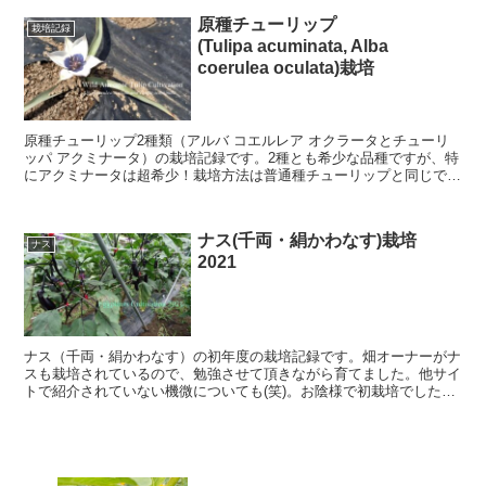
原種チューリップ
栽培記録
(Tulipa acuminata, Alba
coerulea oculata)栽培
原種チューリップ2種類（アルバ コエルレア オクラータとチューリ
ッパ アクミナータ）の栽培記録です。2種とも希少な品種ですが、特
にアクミナータは超希少！栽培方法は普通種チューリップと同じです
が、今回はマルチ栽培も行ってみました。
ナス(千両・絹かわなす)栽培
ナス
2021
ナス（千両・絹かわなす）の初年度の栽培記録です。畑オーナーがナ
スも栽培されているので、勉強させて頂きながら育てました。他サイ
トで紹介されていない機微についても(笑)。お陰様で初栽培でしたが
100本/株をはるかに超える収穫ができました。