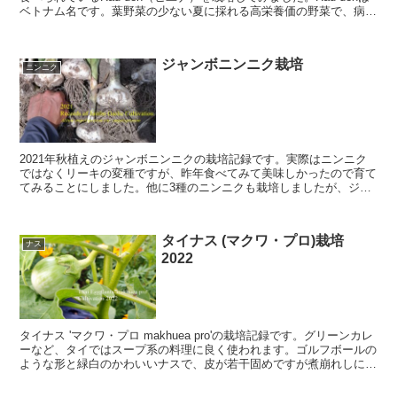
ベトナム名です。葉野菜の少ない夏に採れる高栄養価の野菜で、病気
や害虫にも強い栽培しやすい野菜です。
ジャンボニンニク栽培
ニンニク
2021年秋植えのジャンボニンニクの栽培記録です。実際はニンニク
ではなくリーキの変種ですが、昨年食べてみて美味しかったので育て
てみることにしました。他に3種のニンニクも栽培しましたが、ジャ
ンボニンニクが最も満足いく収穫でした。
タイナス (マクワ・プロ)栽培
ナス
2022
タイナス 'マクワ・プロ makhuea pro'の栽培記録です。グリーンカレ
ーなど、タイではスープ系の料理に良く使われます。ゴルフボールの
ような形と緑白のかわいいナスで、皮が若干固めですが煮崩れしにく
く食感も楽しめる美味しいナスです。