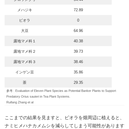
メハジキ
72.89
ビオラ
0
大豆
64.96
露地マメ科１
40.38
露地マメ科２
39.73
露地マメ科３
38.46
インゲン豆
35.86
茶
29.35
参考 : Evaluation of Eleven Plant Species as Potential Banker Plants to Support
Predatory Orius sauteri in Tea Plant Systems.
Ruifang Zhang et al
ここまでの結果を見ますと、ビオラを畑周辺に植えると、
ナミヒメハナカメムシを減らしてしまう可能性があります