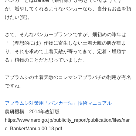
バンカーとはBanker（銀行家）からきているようです
が、増やしてくれるようなバンカーなら、自分もお金を預
けたい(笑)。
さて、そんなバンカープランツですが、畑初めの昨年は
「（理想的には）作物に寄生しない土着天敵の餌が集ま
り、それを求めて土着天敵が寄ってきて、定着・増殖す
る」植物のことだと思っていました。
アブラムシの土着天敵のコレマンアブラバチの利用が有名
ですね。
アブラムシ対策用「バンカー法」技術マニュアル
農研機構 2014年改訂版
https://www.naro.go.jp/publicity_report/publication/files/nar
c_BankerManual00-18.pdf