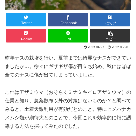
Twitter
Facebook
はてブ
Pocket
LINE
コピー
2023.04.27
2022.05.20
昨年ナスの栽培を行い、夏前までは綺麗なナスができてい
ましたが…。徐々にギザギザ傷が目立ち始め、秋にはほぼ
全てのナスに傷が出てしまっていました。
これはアザミウマ（おそらくミナミキイロアザミウマ）の
仕業と知り、農薬散布以外の対策はないものか？と調べて
みると、土着天敵利用が有効だとのこと。特にヒメハナカ
メムシ類が期待大とのことで、今回これを効率的に畑に誘
導する方法を探ってみたのでした。