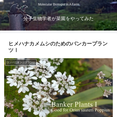
Molecular Biologist In A Farm
分子生物学者が菜園をやってみた
ヒメハナカメムシのためのバンカープラン
ツⅠ
コンパニオン・プランツ