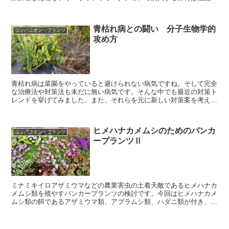
必要です。選別済みかどうか確認して購入するのが良いと思います。
青枯れ病との闘い 分子生物学的
コンパニオン・プランツ
攻め方
青枯れ病は菜園をやっていると避けられない病気ですね。そして完全
な治療法や対策法も未だに無い病気です。そんな中でも最近の対策ト
レンドを挙げてみました。また、それらを元に新しい対策案を考えて
みたので、皆さんと一緒に考えていけたらと思っています。
ヒメハナカメムシのためのバンカ
コンパニオン・プランツ
ープランツⅡ
ミナミキイロアザミウマなどの農業害虫の土着天敵であるヒメハナカ
メムシ類を殖やすバンカープランツの検討です。今回はヒメハナカメ
ムシ類の餌であるアザミウマ類、アブラムシ類、ハダニ類が付き、ヒ
メハナカメムシを呼び寄せる視点から検討してみました。