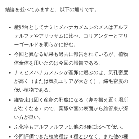
結論を並べてみますと、以下の通りです。
産卵台としてナミヒメハナカメムシのメスはアルフ
ァルファやアリッサムに比べ、コリアンダーとマリ
ーゴールドを明らかに好む。
今回と異なる結果も過去に報告されているが、植物
体全体を用いたのは今回の報告である。
ナミヒメハナカメムシが産卵に選ぶのは、気孔密度
が高く（または気孔エリアが大きく）、繊毛密度の
低い植物である。
維管束は固く産卵の邪魔になる（卵を据え置く場所
がなくなる）ので、葉脈や茎の表面から維管束が深
い方が良い。
ふ化率もアルファルファは他の3種に比べて低い。
今回評価できた植物種は４種と少なく、また他の種