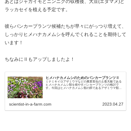
あとはジャガイモとニンニクの収穫後、大豆(エダマメ)と
ラッカセイを植える予定です。
彼らバンカープランツ候補たちが早々にがっつり増えて、
しっかりヒメハナカメムシを呼んでくれることを期待して
います！
ちなみにⅡもアップしましたよ！
ヒメハナカメムシのためのバンカープランツⅡ
ミナミキイロアザミウマなどの農業害虫の土着天敵である
ヒメハナカメムシ類を殖やすバンカープランツの検討で
す。今回はヒメハナカメムシ類の餌であるアザミウマ類、
アブラムシ類、ハダニ類が付き、ヒメハナカメムシを呼び
寄せる視点から検討してみました。
scientist-in-a-farm.com
2023.04.27