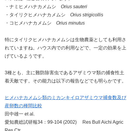
・ナミヒメハナカメムシ
Orius sauteri
・タイリクヒメハナカメムシ
Orius strigicollis
・コヒメハナカメムシ
Orius minutus
特にタイリクヒメハナカメムシは生物農薬としても利用さ
れていますね。ハウス内での利用などで、一定の効果を上
げているようです。
3種とも、主に難防除害虫であるアザミウマ類の捕食性土
着天敵です。その能力は以下の報告などでも明らかです。
ヒメハナカメムシ類のミカンキイロアザミウマ捕食数及び
産卵数の種間比較
田中雄一 et al.
愛知農総試研報34：99-104 (2002) Res Bull Aichi Agric
Res Ctr