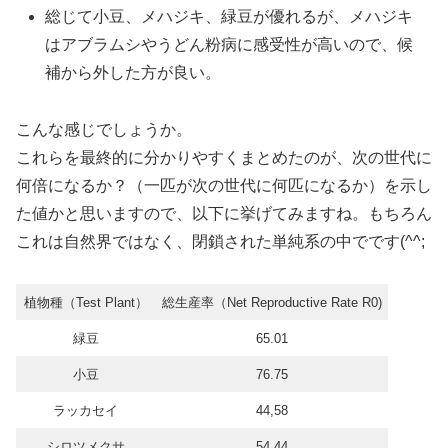
総じて小豆、メハジキ、緑豆が優れるが、メハジキ
はアブラムシやうどん粉病に感受性が高いので、候
補から外した方が良い。
こんな感じでしょうか。
これらを最終的に分かりやすくまとめたのが、次の世代に
何倍になるか？（一匹が次の世代に何匹になるか）を示し
た値かと思いますので、以下に挙げてみますね。もちろん
これは自然界ではなく、閉鎖された単純系の中でです(^^;
植物種（Test Plant）
総生産率（Net Reproductive Rate R0)
緑豆
65.01
小豆
76.75
ラッカセイ
44,58
シロツメクサ
54.44